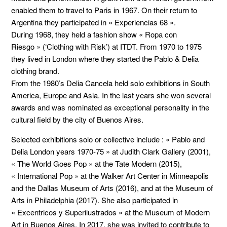
enabled them to travel to Paris in 1967. On their return to
Argentina they participated in « Experiencias 68 ».
During 1968, they held a fashion show « Ropa con
Riesgo » (‘Clothing with Risk’) at ITDT. From 1970 to 1975
they lived in London where they started the Pablo & Delia
clothing brand.
From the 1980’s Delia Cancela held solo exhibitions in South
America, Europe and Asia. In the last years she won several
awards and was nominated as exceptional personality in the
cultural field by the city of Buenos Aires.
Selected exhibitions solo or collective include : « Pablo and
Delia London years 1970-75 » at Judith Clark Gallery (2001),
« The World Goes Pop » at the Tate Modern (2015),
« International Pop » at the Walker Art Center in Minneapolis
and the Dallas Museum of Arts (2016), and at the Museum of
Arts in Philadelphia (2017). She also participated in
« Excentricos y Superilustrados » at the Museum of Modern
Art in Buenos Aires. In 2017, she was invited to contribute to